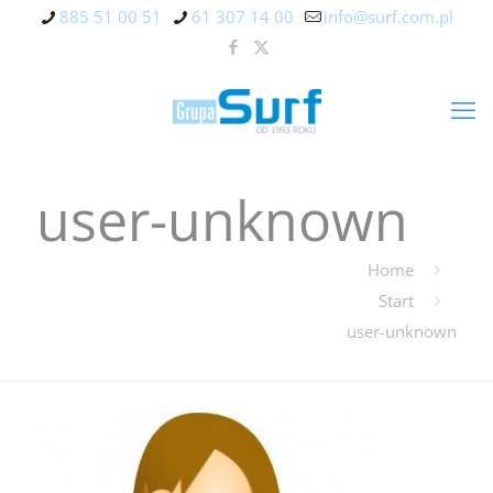
885 51 00 51
61 307 14 00
info@surf.com.pl
user-unknown
Home
Start
user-unknown