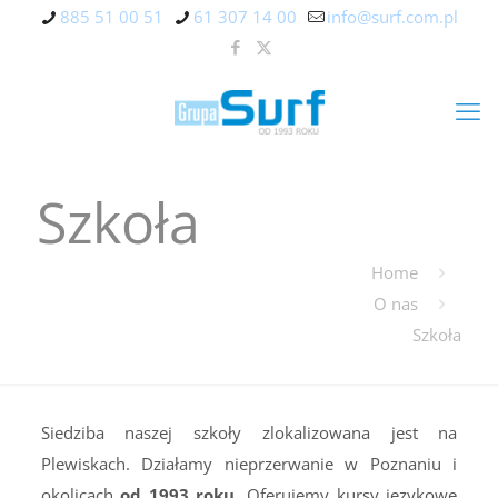
885 51 00 51
61 307 14 00
info@surf.com.pl
Szkoła
Home
O nas
Szkoła
Siedziba naszej szkoły zlokalizowana jest na
Plewiskach. Działamy nieprzerwanie w Poznaniu i
okolicach
od 1993 roku
. Oferujemy kursy językowe