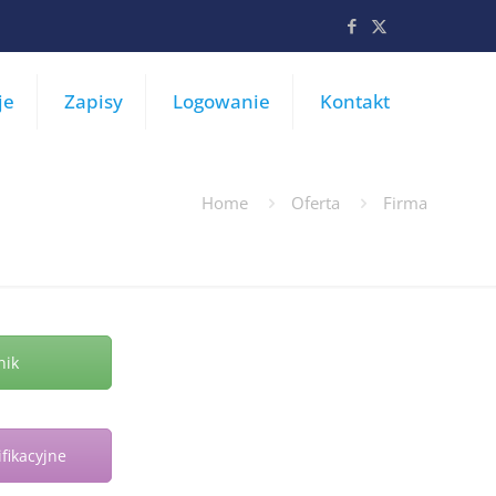
je
Zapisy
Logowanie
Kontakt
Home
Oferta
Firma
nik
fikacyjne