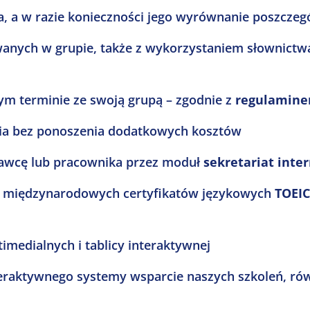
, a w razie konieczności jego wyrównanie poszcz
zowanych w grupie, także z wykorzystaniem słownict
nym terminie ze swoją grupą – zgodnie z
regulamin
enia bez ponoszenia dodatkowych kosztów
codawcę lub pracownika przez moduł
sekretariat inte
esie międzynarodowych certyfikatów językowych
TOEIC
medialnych i tablicy interaktywnej
eraktywnego systemy wsparcie naszych szkoleń, ró