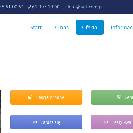
85 51 00 51
61 307 14 00
info@surf.com.pl
Start
O nas
Oferta
Informac
Lekcje próbne
Cen
Zapisz się
Testy kwali