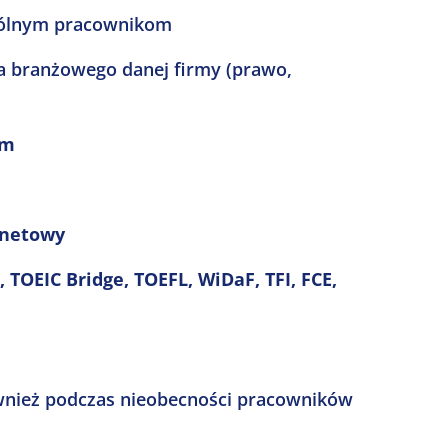
ególnym pracownikom
wa branżowego danej firmy (prawo,
em
rnetowy
, TOEIC Bridge, TOEFL, WiDaF, TFI, FCE,
wnież podczas nieobecności pracowników