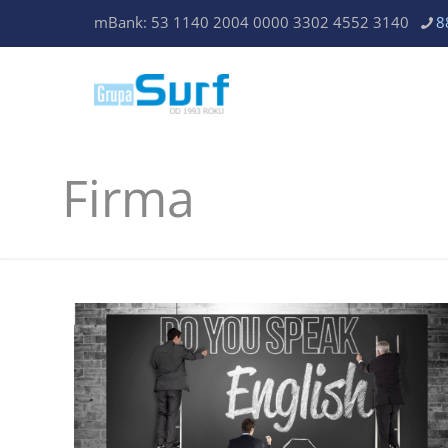
mBank: 53 1140 2004 0000 3302 4552 3140
8
Firma