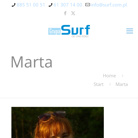
885 51 00 51
61 307 14 00
info@surf.com.pl
Marta
Home
Start
Marta