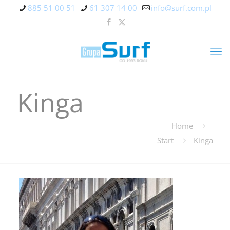
885 51 00 51
61 307 14 00
info@surf.com.pl
Kinga
Home
Start
Kinga