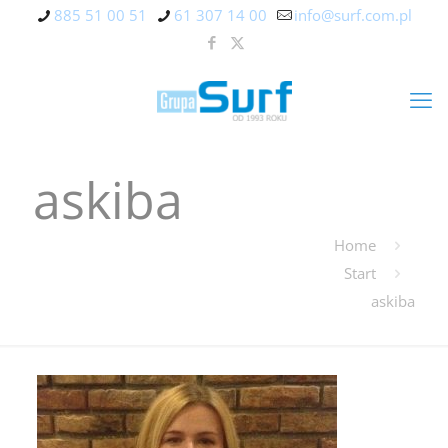
885 51 00 51
61 307 14 00
info@surf.com.pl
askiba
Home
Start
askiba