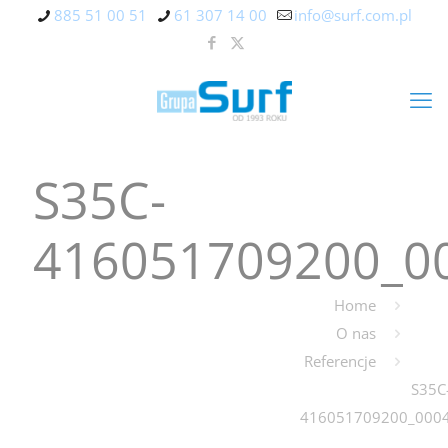
885 51 00 51
61 307 14 00
info@surf.com.pl
S35C-
416051709200_0
Home
O nas
Referencje
S35C
416051709200_000