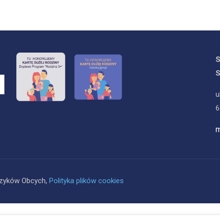
S
u
6
m
ęzyków Obcych,
Polityka plików cookies