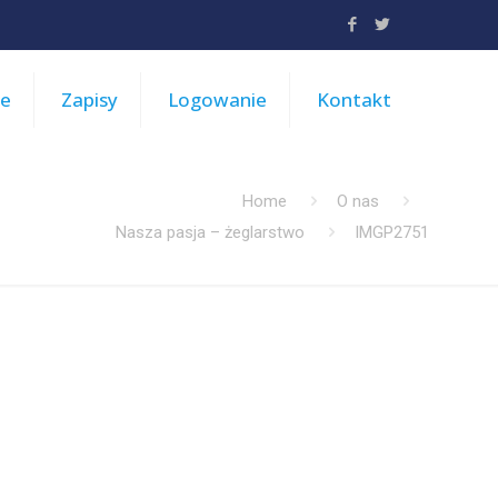
je
Zapisy
Logowanie
Kontakt
Home
O nas
Nasza pasja – żeglarstwo
IMGP2751