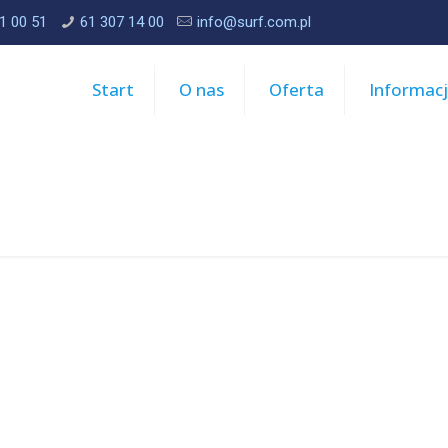
1 00 51
61 307 14 00
info@surf.com.pl
Start
O nas
Oferta
Informac