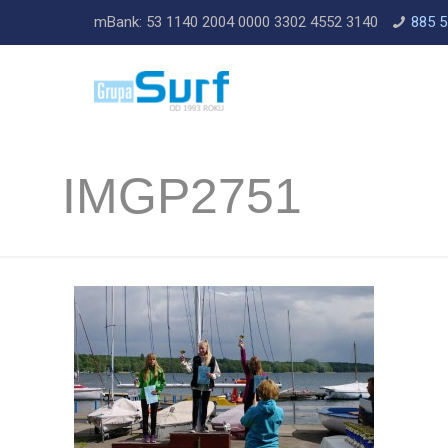
mBank: 53 1140 2004 0000 3302 4552 3140
885 5
IMGP2751