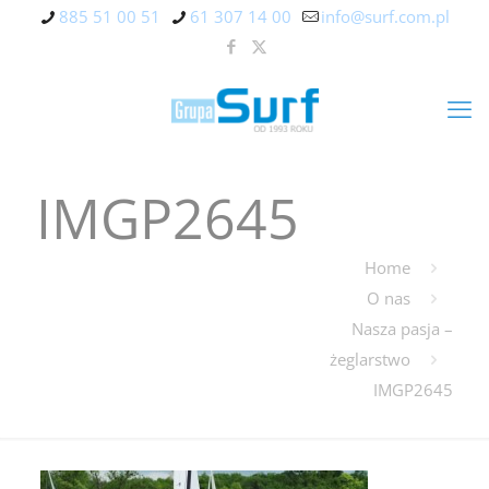
885 51 00 51
61 307 14 00
info@surf.com.pl
IMGP2645
Home
O nas
Nasza pasja –
żeglarstwo
IMGP2645