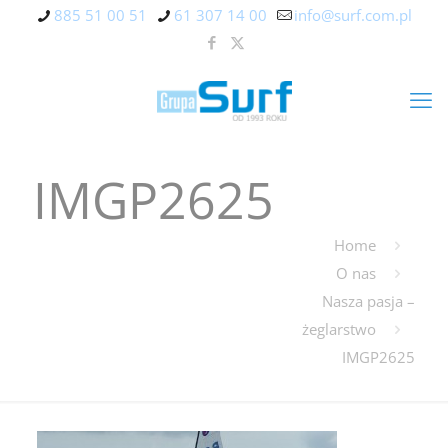
885 51 00 51
61 307 14 00
info@surf.com.pl
IMGP2625
Home
O nas
Nasza pasja –
żeglarstwo
IMGP2625