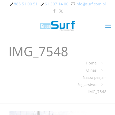
885 51 00 51
61 307 14 00
info@surf.com.pl
IMG_7548
Home
O nas
Nasza pasja –
żeglarstwo
IMG_7548