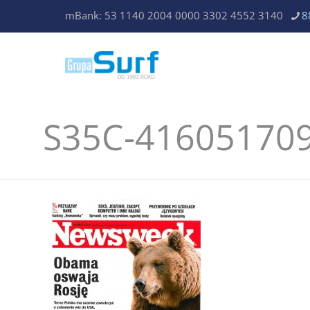
mBank: 53 1140 2004 0000 3302 4552 3140
8
S35C-41605170