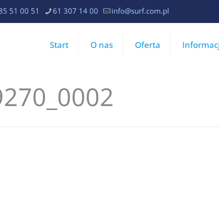
85 51 00 51
61 307 14 00
info@surf.com.pl
Start
O nas
Oferta
Informac
9270_0002