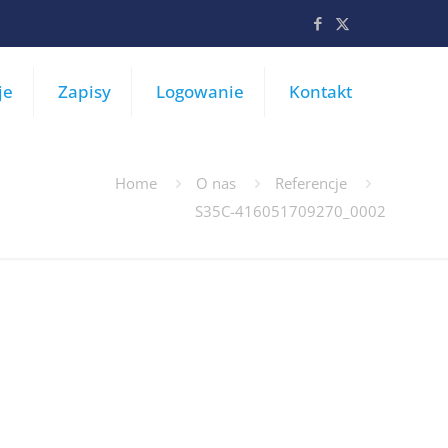
je
Zapisy
Logowanie
Kontakt
Home
O nas
Referencje
S35C-416051709270_0002