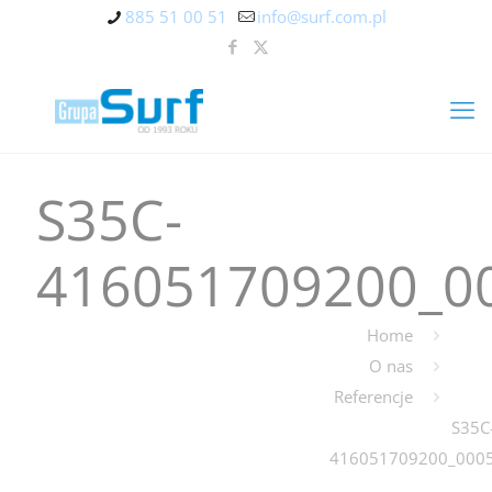
885 51 00 51
info@surf.com.pl
S35C-
416051709200_0
Home
O nas
Referencje
S35C
416051709200_000