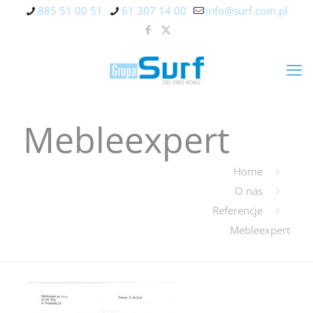
885 51 00 51
61 307 14 00
info@surf.com.pl
Mebleexpert
Home
O nas
Referencje
Mebleexpert