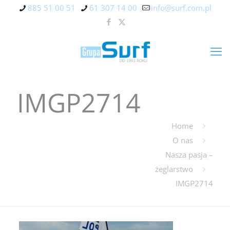
885 51 00 51
61 307 14 00
info@surf.com.pl
IMGP2714
Home
O nas
Nasza pasja –
żeglarstwo
IMGP2714