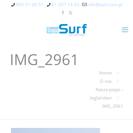
885 51 00 51
61 307 14 00
info@surf.com.pl
IMG_2961
Home
O nas
Nasza pasja –
żeglarstwo
IMG_2961