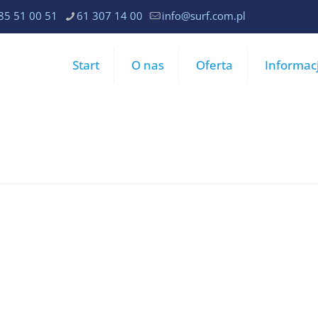
85 51 00 51
61 307 14 00
info@surf.com.pl
Start
O nas
Oferta
Informac