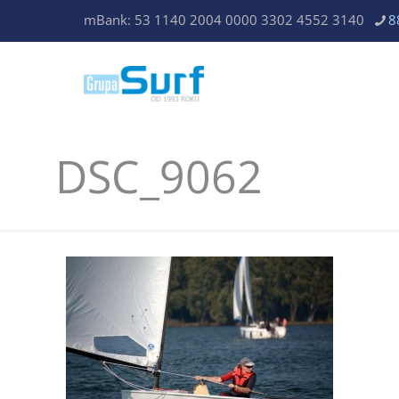
mBank: 53 1140 2004 0000 3302 4552 3140
8
DSC_9062