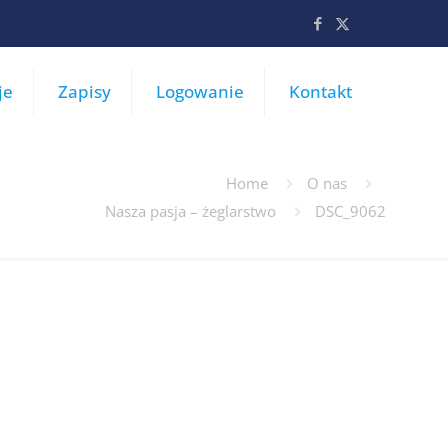
je
Zapisy
Logowanie
Kontakt
Home
O nas
Nasza pasja – żeglarstwo
DSC_9062