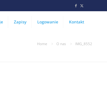
je
Zapisy
Logowanie
Kontakt
Home
O nas
IMG_8552