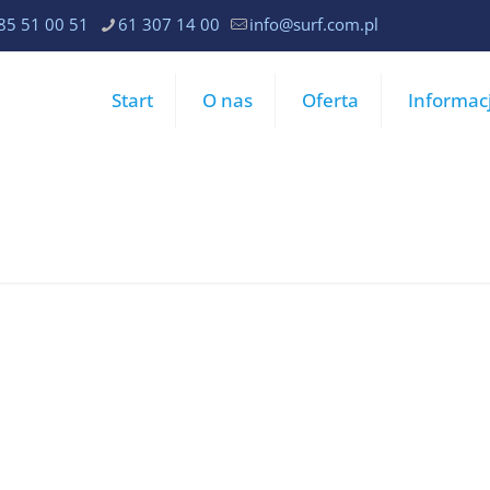
85 51 00 51
61 307 14 00
info@surf.com.pl
Start
O nas
Oferta
Informac