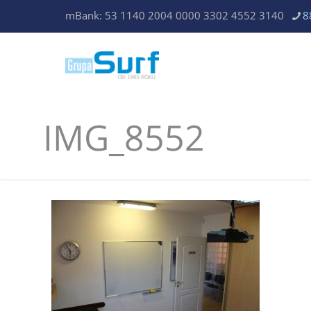
mBank: 53 1140 2004 0000 3302 4552 3140
8
IMG_8552