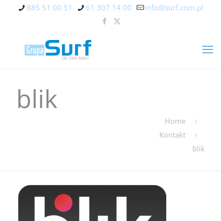
885 51 00 51
61 307 14 00
info@surf.com.pl
blik
Home
Kontakt
blik