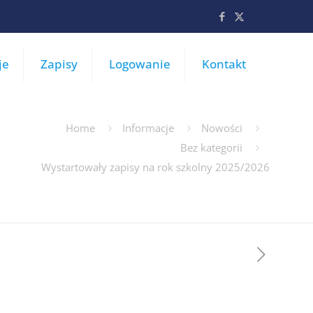
je
Zapisy
Logowanie
Kontakt
Home
Informacje
Nowości
Bez kategorii
Wystartowały zapisy na rok szkolny 2025/2026