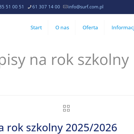
85 51 00 51
61 307 14 00
info@surf.com.pl
Start
O nas
Oferta
Informac
isy na rok szkolny
a rok szkolny 2025/2026