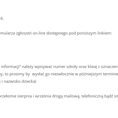
6.
formularza zgłoszeń on-line dostępnego pod poniższym linkiem:
nformacji” należy wpisywać numer szkoły oraz klasę z oznaczenie
znany, to prosimy by wysłać go niezwłocznie w późniejszym termini
 i nazwisko dziecka)
zełomie sierpnia i września drogą mailową, telefoniczną bądź s