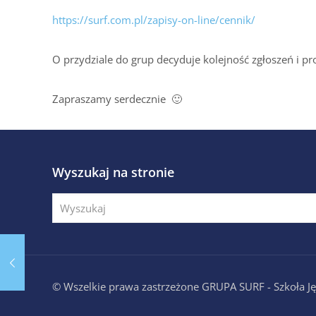
https://surf.com.pl/zapisy-on-line/cennik/
O przydziale do grup decyduje kolejność zgłoszeń i pr
Zapraszamy serdecznie 🙂
Wyszukaj na stronie
© Wszelkie prawa zastrzeżone GRUPA SURF - Szkoła 