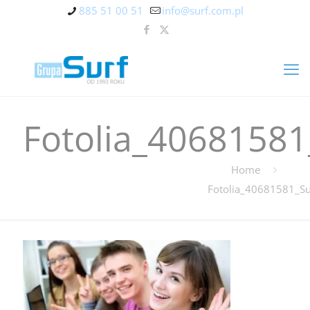
885 51 00 51
info@surf.com.pl
Fotolia_40681581
Home
Fotolia_40681581_Su